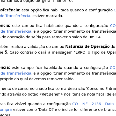
 marcamos a opção de 'gerar financeiro'.
sferência:
esta opção fica habilitada quando a configuração
C
de Transferência.
estiver marcada.
ncia:
este campo fica habilitado quando a configuração
CO 
de Transferência.
e a opção 'Criar movimento de transferênci
 de operação de saída para remover o saldo de um CA.
bém realiza a validação do campo
Natureza de Operação
do 
ue
5
. Caso contrário dará a mensagem "ERRO: o Tipo de Oper
ncia:
este campo fica habilitado quando a configuração
CO 
de Transferência.
e a opção 'Criar movimento de transferênci
róprio do qual devemos remover saldo.
ento de consumo criado fica com a descrição 'Consumo Entrad
ido através do botão <Ret.Benef.> nos itens da nota fiscal de e
s fica visível quando a configuração
CO - NF - 2136 - Data
Compra
estiver como 'Data DI' e o índice for diferente de bran
lores.