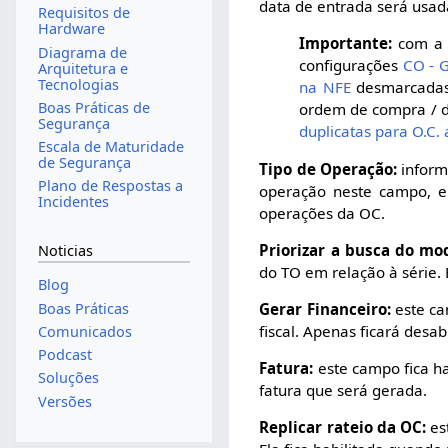
data de entrada será usa
Requisitos de
Hardware
Importante:
com a 
Diagrama de
configurações
CO - G
Arquitetura e
Tecnologias
na NFE
desmarcadas 
Boas Práticas de
ordem de compra / d
Segurança
duplicatas para O.C. 
Escala de Maturidade
de Segurança
Tipo de Operação:
inform
Plano de Respostas a
operação neste campo, ele
Incidentes
operações da OC.
Priorizar a busca do mo
Noticias
do TO em relação à série. 
Blog
Boas Práticas
Gerar Financeiro:
este ca
fiscal. Apenas ficará desa
Comunicados
Podcast
Fatura:
este campo fica h
Soluções
fatura que será gerada.
Versões
Replicar rateio da OC:
est