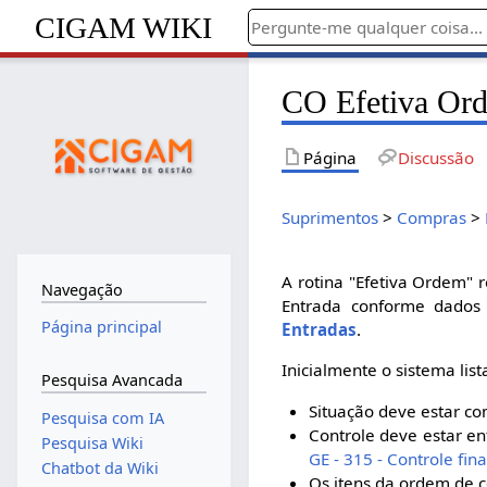
CIGAM WIKI
CO Efetiva Or
Página
Discussão
Suprimentos
>
Compras
>
A rotina "Efetiva Ordem" 
Navegação
Entrada conforme dados
Página principal
Entradas
.
Inicialmente o sistema li
Pesquisa Avancada
Situação deve estar c
Pesquisa com IA
Controle deve estar en
Pesquisa Wiki
GE - 315 - Controle fina
Chatbot da Wiki
Os itens da ordem de 