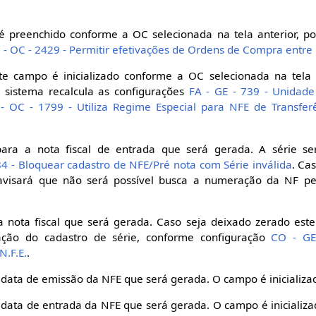
 preenchido conforme a OC selecionada na tela anterior, p
 - OC - 2429 - Permitir efetivações de Ordens de Compra entre F
e campo é inicializado conforme a OC selecionada na tela 
 sistema recalcula as configurações
FA - GE - 739 - Unidad
- OC - 1799 - Utiliza Regime Especial para NFE de Transferê
para a nota fiscal de entrada que será gerada. A série se
84 - Bloquear cadastro de NFE/Pré nota com Série inválida
. Ca
 avisará que não será possível busca a numeração da NF pe
 nota fiscal que será gerada. Caso seja deixado zerado este
ção do cadastro de série, conforme configuração
CO - GE 
N.F.E.
.
 data de emissão da NFE que será gerada. O campo é inicializa
 data de entrada da NFE que será gerada. O campo é inicializa