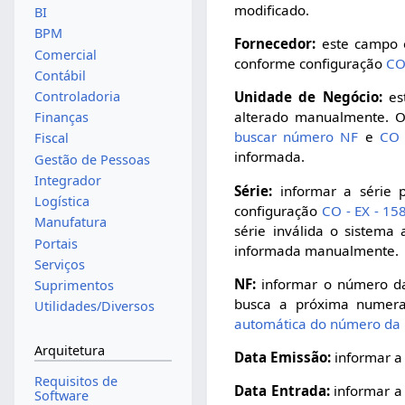
modificado.
BI
BPM
Fornecedor:
este campo é
Comercial
conforme configuração
CO
Contábil
Controladoria
Unidade de Negócio:
est
alterado manualmente. O
Finanças
buscar número NF
e
CO 
Fiscal
informada.
Gestão de Pessoas
Integrador
Série:
informar a série 
Logística
configuração
CO - EX - 15
Manufatura
série inválida o sistema
Portais
informada manualmente.
Serviços
NF:
informar o número da
Suprimentos
busca a próxima numera
Utilidades/Diversos
automática do número da 
Arquitetura
Data Emissão:
informar a
Requisitos de
Data Entrada:
informar a
Software