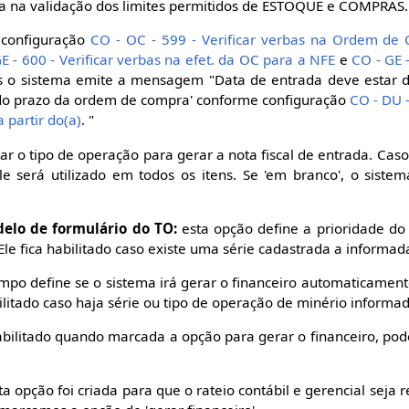
da na validação dos limites permitidos de ESTOQUE e COMPRAS.
configuração
CO - OC - 599 - Verificar verbas na Ordem de
E - 600 - Verificar verbas na efet. da OC para a NFE
e
CO - GE -
o sistema emite a mensagem "Data de entrada deve estar d
o prazo da ordem de compra' conforme configuração
CO - DU 
a partir do(a)
. "
ar o tipo de operação para gerar a nota fiscal de entrada. Cas
 será utilizado em todos os itens. Se 'em branco', o sistema
delo de formulário do TO:
esta opção define a prioridade do
Ele fica habilitado caso existe uma série cadastrada a informad
mpo define se o sistema irá gerar o financeiro automaticamen
bilitado caso haja série ou tipo de operação de minério informa
abilitado quando marcada a opção para gerar o financeiro, po
a opção foi criada para que o rateio contábil e gerencial seja re