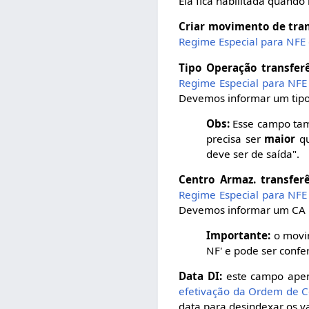
Ela fica habilitada quando
Criar movimento de tran
Regime Especial para NFE 
Tipo Operação transferê
Regime Especial para NFE 
Devemos informar um tipo
Obs:
Esse campo tam
precisa ser
maior
q
deve ser de saída".
Centro Armaz. transferê
Regime Especial para NFE 
Devemos informar um CA p
Importante:
o movim
NF' e pode ser confer
Data DI:
este campo apena
efetivação da Ordem de 
data para desindexar os va