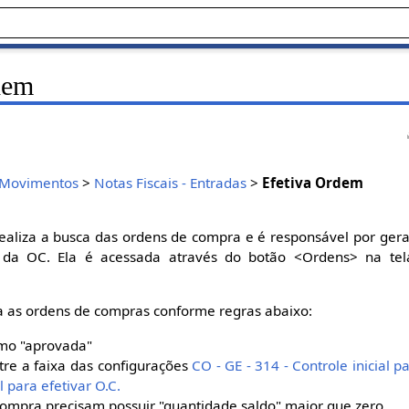
dem
Movimentos
>
Notas Fiscais - Entradas
>
Efetiva Ordem
realiza a busca das ordens de compra e é responsável por gera
 da OC. Ela é acessada através do botão <Ordens> na te
sta as ordens de compras conforme regras abaixo:
omo "aprovada"
tre a faixa das configurações
CO - GE - 314 - Controle inicial pa
l para efetivar O.C.
compra precisam possuir "quantidade saldo" maior que zero