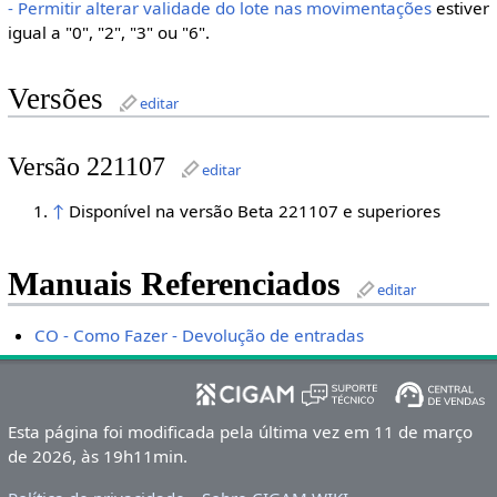
- Permitir alterar validade do lote nas movimentações
estiver
igual a "0", "2", "3" ou "6".
Versões
editar
Versão 221107
editar
↑
Disponível na versão Beta 221107 e superiores
Manuais Referenciados
editar
CO - Como Fazer - Devolução de entradas
Esta página foi modificada pela última vez em 11 de março
de 2026, às 19h11min.