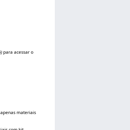
5)
para acessar o
 apenas materiais
iais com kit