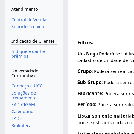
Atendimento
Central de Vendas
Suporte Técnico
Indicacao de Clientes
Filtros:
Indique e ganhe
Un. Neg.:
Poderá ser utiliz
prêmios
cadastro de Unidade de Neg
Universidade
Grupo:
Poderá ser realizad
Corporativa
Sub-Grupo:
Poderá ser rea
Conheça a UCC
Soluções de
Fabricante:
Poderá ser rea
treinamento
Período:
Poderá ser realiz
EAD CIGAM
Calendário
Listar somente materiai
EAD+
onde existiram vendas no 
Biblioteca
Listar itens explodidos 