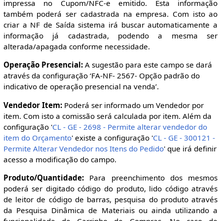
impressa no Cupom/NFC-e emitido. Esta informação
também poderá ser cadastrada na empresa. Com isto ao
criar a NF de Saída sistema irá buscar automaticamente a
informação já cadastrada, podendo a mesma ser
alterada/apagada conforme necessidade.
Operação Presencial:
A sugestão para este campo se dará
através da configuração ‘FA-NF- 2567- Opção padrão do
indicativo de operação presencial na venda’.
Vendedor Item:
Poderá ser informado um Vendedor por
item. Com isto a comissão será calculada por item. Além da
configuração '
CL - GE - 2698 - Permite alterar vendedor do
item do Orçamento
' existe a configuração '
CL - GE - 300121 -
Permite Alterar Vendedor nos Itens do Pedido
' que irá definir
acesso a modificação do campo.
Produto/Quantidade:
Para preenchimento dos mesmos
poderá ser digitado código do produto, lido código através
de leitor de código de barras, pesquisa do produto através
da Pesquisa Dinâmica de Materiais ou ainda utilizando a
funcionalidade de Carrinho de Compras. No caso de