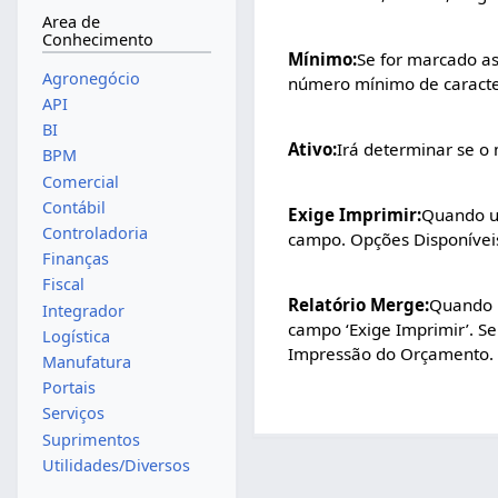
Area de
Conhecimento
Mínimo:
Se for marcado as
Agronegócio
número mínimo de caracter
API
BI
Ativo:
Irá determinar se o 
BPM
Comercial
Contábil
Exige Imprimir:
Quando ut
Controladoria
campo. Opções Disponíveis
Finanças
Fiscal
Relatório Merge:
Quando u
Integrador
campo ‘Exige Imprimir’. S
Logística
Impressão do Orçamento.
Manufatura
Portais
Serviços
Suprimentos
Utilidades/Diversos