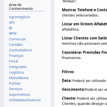
"Ambas".
Area de
Conhecimento
Mostrar Telefone e Conta
clientes selecionados.
Agronegócio
API
Listar em Ordem Alfabét
BI
alfabética.
BPM
Listar Clientes com Sald
Comercial
mesmos não possuam valo
Contábil
Controladoria
Considerar Previsões Fin
Finanças
financeiras.
Fiscal
Integrador
Filtros:
Logística
Manufatura
Data:
Poderá ser utilizado 
Portais
Serviços
Vencimento:
Poderá ser ut
Suprimentos
Cliente:
Poderá ser utilizad
Utilidades/Diversos
Clientes, quando desejar ut