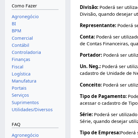
Como Fazer
Divisão:
Poderá ser utiliza
Divisão, quando desejar uti
Agronegócio
BI
Representante:
Poderá ser
BPM
Conta:
Poderá ser utilizado
Comercial
de Contas Financeiras, qua
Contábil
Controladoria
Portador:
Poderá ser utiliz
Finanças
Un. Neg.:
Poderá ser utiliz
Fiscal
cadastro de Unidade de Neg
Logística
Manufatura
Conceito:
Poderá ser utiliz
Portais
Serviços
Tipo de Pagamento:
Poder
Suprimentos
acessar o cadastro de Tipo
Utilidades/Diversos
Série:
Poderá ser utilizado 
Série, quando desejar utili
FAQ
Tipo de Empresa:
Poderá s
Agronegócio