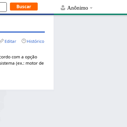
Anônimo
Editar
Histórico
acordo com a opção
istema (ex.: motor de