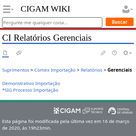
CIGAM WIKI
CI Relatórios Gerenciais
Suprimentos
>
Comex Importação
>
Relatórios
>
Gerenciais
Demonstrativo Importação
*SIG Processo Importação
Esta página foi modificada pela última vez em 16 de março
de 2020, às 19h23min.