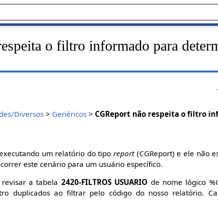
speita o filtro informado para deter
des/Diversos
>
Genéricos
>
CGReport não respeita o filtro i
executando um relatório do tipo
report
(CGReport) e ele não es
orrer este cenário para um usuário específico.
 revisar a tabela
2420-FILTROS USUARIO
de nome lógico %
tro duplicados ao filtrar pelo código do nosso relatório. C