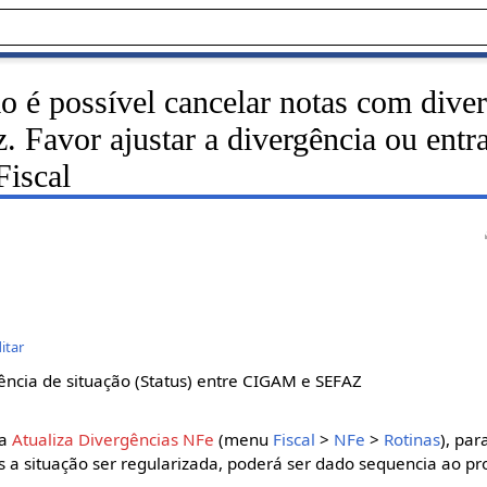
é possível cancelar notas com diver
Favor ajustar a divergência ou entr
Fiscal
itar
ência de situação (Status) entre CIGAM e SEFAZ
na
Atualiza Divergências NFe
(menu
Fiscal
>
NFe
>
Rotinas
), par
s a situação ser regularizada, poderá ser dado sequencia ao p