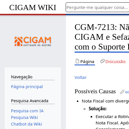
CIGAM WIKI
CGM-7213: Não 
CIGAM e Sefaz. 
com o Suporte 
Página
Discussão
Navegação
Voltar
Página principal
Possíveis Causas
ed
Pesquisa Avancada
Nota Fiscal com diverg
Solução:
Pesquisa com IA
Executar a Roti
Pesquisa Wiki
Nota Fiscal. Apó
Chatbot da Wiki
Cancelamento.