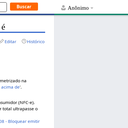
Anônimo
 é
Editar
Histórico
ametrizado na
l acima de
'.
nsumidor (NFC-e).
 total ultrapasse o
08 - Bloquear emitir