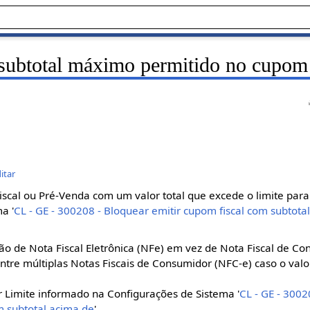
ubtotal máximo permitido no cupom
itar
scal ou Pré-Venda com um valor total que excede o limite par
a '
CL - GE - 300208 - Bloquear emitir cupom fiscal com subtota
ão de Nota Fiscal Eletrônica (NFe) em vez de Nota Fiscal de Co
entre múltiplas Notas Fiscais de Consumidor (NFC-e) caso o valor
 Limite informado na Configurações de Sistema '
CL - GE - 3002
m subtotal acima de
'.