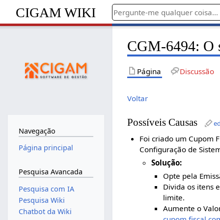
CIGAM WIKI
CGM-6494: O s
Página
Discussão
Voltar
Possíveis Causas
ed
Navegação
Foi criado um Cupom Fi
Página principal
Configuração de Sistem
Solução:
Pesquisa Avancada
Opte pela Emiss
Divida os itens 
Pesquisa com IA
limite.
Pesquisa Wiki
Aumente o Valor
Chatbot da Wiki
cupom fiscal co