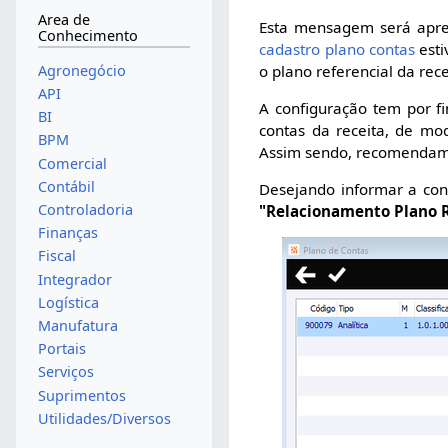
Area de
Esta mensagem será apre
Conhecimento
cadastro plano contas
esti
Agronegócio
o plano referencial da rece
API
A configuração tem por fi
BI
contas da receita, de mo
BPM
Assim sendo, recomendamo
Comercial
Contábil
Desejando informar a cont
Controladoria
"Relacionamento Plano R
Finanças
Fiscal
Integrador
Logística
Manufatura
Portais
Serviços
Suprimentos
Utilidades/Diversos