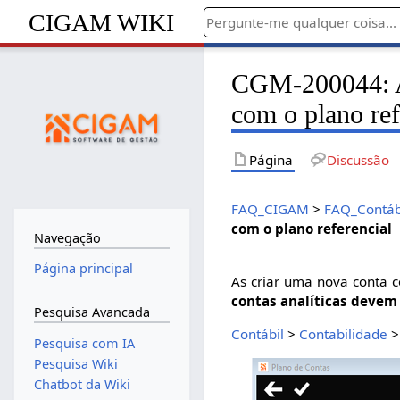
CIGAM WIKI
CGM-200044: As
com o plano ref
Página
Discussão
FAQ_CIGAM
>
FAQ_Contáb
com o plano referencial
Navegação
Página principal
As criar uma nova conta 
contas analíticas devem
Pesquisa Avancada
Contábil
>
Contabilidade
Pesquisa com IA
Pesquisa Wiki
Chatbot da Wiki