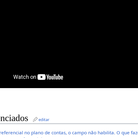
nciados
editar
referencial no plano de contas, o campo não habilita. O que faz