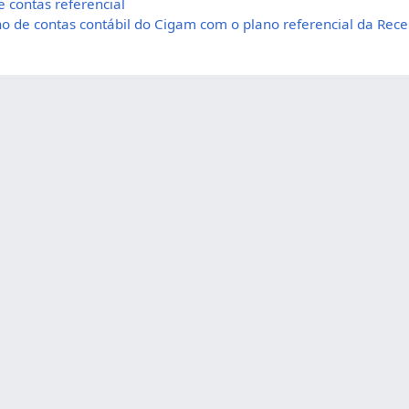
 contas referencial
o de contas contábil do Cigam com o plano referencial da Rece