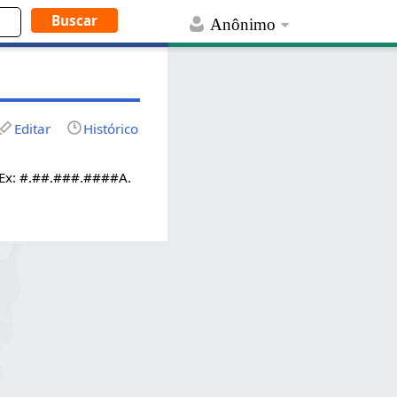
Anônimo
Editar
Histórico
. Ex: #.##.###.####A.