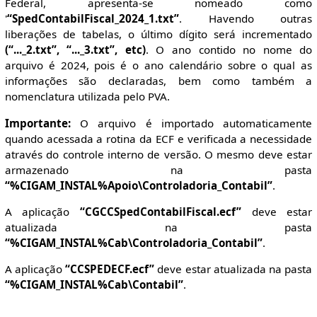
Federal, apresenta-se nomeado como
'
“SpedContabilFiscal_2024_1.txt”
. Havendo outras
liberações de tabelas, o último dígito será incrementado
(“..._2.txt”, “..._3.txt”, etc)
. O ano contido no nome do
arquivo é 2024, pois é o ano calendário sobre o qual as
informações são declaradas, bem como também a
nomenclatura utilizada pelo PVA.
Importante:
O arquivo é importado automaticamente
quando acessada a rotina da ECF e verificada a necessidade
através do controle interno de versão. O mesmo deve estar
armazenado na pasta
“%CIGAM_INSTAL%Apoio\Controladoria_Contabil”
.
A aplicação
“CGCCSpedContabilFiscal.ecf”
deve estar
atualizada na pasta
“%CIGAM_INSTAL%Cab\Controladoria_Contabil”
.
A aplicação
“CCSPEDECF.ecf”
deve estar atualizada na pasta
“%CIGAM_INSTAL%Cab\Contabil”
.