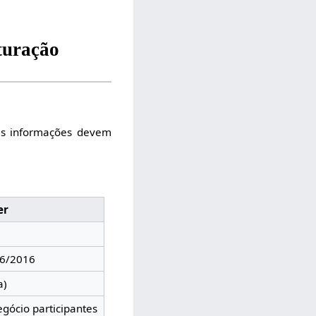
turação
as informações devem
er
 46/2016
a)
gócio participantes