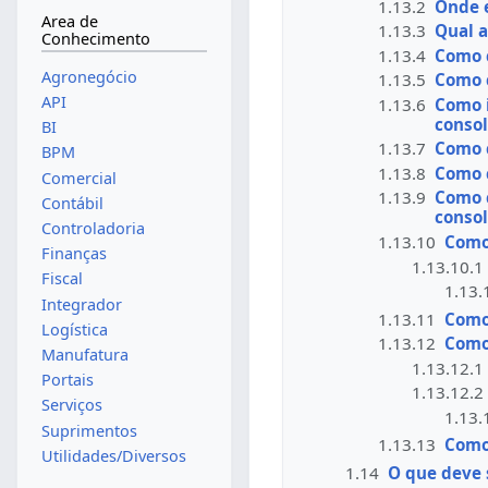
1.13.2
Onde e
Area de
1.13.3
Qual 
Conhecimento
1.13.4
Como c
Agronegócio
1.13.5
Como c
API
1.13.6
Como 
consol
BI
1.13.7
Como c
BPM
1.13.8
Como 
Comercial
1.13.9
Como 
Contábil
conso
Controladoria
1.13.10
Como
Finanças
1.13.10.1
Fiscal
1.13.
Integrador
1.13.11
Como
Logística
1.13.12
Como
Manufatura
1.13.12.1
Portais
1.13.12.2
Serviços
1.13.
Suprimentos
1.13.13
Como
Utilidades/Diversos
1.14
O que deve 