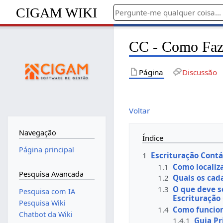
CIGAM WIKI
CC - Como Fazer
Página
Discussão
Voltar
Navegação
Índice
Página principal
1
Escrituração Contáb
1.1
Como localiza
Pesquisa Avancada
1.2
Quais os cada
1.3
O que deve s
Pesquisa com IA
Escrituração 
Pesquisa Wiki
1.4
Como funciona
Chatbot da Wiki
1.4.1
Guia Pr