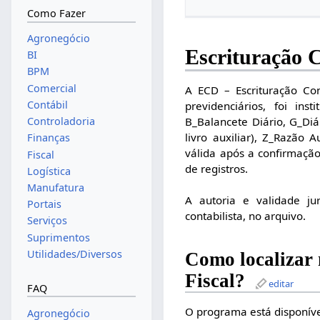
Como Fazer
Agronegócio
Escrituração C
BI
BPM
Comercial
A ECD – Escrituração Cont
Contábil
previdenciários, foi ins
Controladoria
B_Balancete Diário, G_Diá
livro auxiliar), Z_Razão 
Finanças
válida após a confirmação
Fiscal
de registros.
Logística
Manufatura
A autoria e validade ju
Portais
contabilista, no arquivo.
Serviços
Suprimentos
Utilidades/Diversos
Como localizar
Fiscal?
editar
FAQ
O programa está disponí
Agronegócio