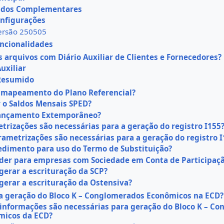
ados Complementares
onfigurações
ersão 250505
ncionalidades
 arquivos com Diário Auxiliar de Clientes e Fornecedores?
Auxiliar
 Resumido
 mapeamento do Plano Referencial?
r o Saldos Mensais SPED?
lançamento Extemporâneo?
trizações são necessárias para a geração do registro I155
rametrizações são necessárias para a geração do registro I
edimento para uso do Termo de Substituição?
er para empresas com Sociedade em Conta de Participaçã
erar a escrituração da SCP?
erar a escrituração da Ostensiva?
a geração do Bloco K – Conglomerados Econômicos na ECD?
informações são necessárias para geração do Bloco K – C
micos da ECD?