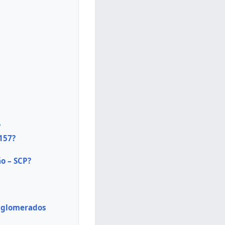
?
157?
o – SCP?
onglomerados