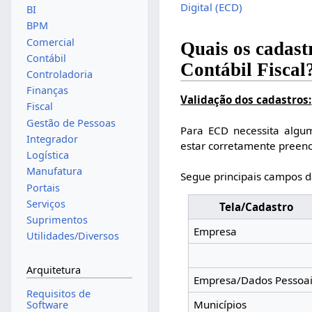
Digital (ECD)
BI
BPM
Comercial
Quais os cadast
Contábil
Contábil Fiscal
Controladoria
Finanças
Validação dos cadastros:
Fiscal
Gestão de Pessoas
Para ECD necessita algu
Integrador
estar corretamente preen
Logística
Manufatura
Segue principais campos da
Portais
Serviços
Tela/Cadastro
Suprimentos
Empresa
Utilidades/Diversos
Arquitetura
Empresa/Dados Pessoa
Requisitos de
Municípios
Software