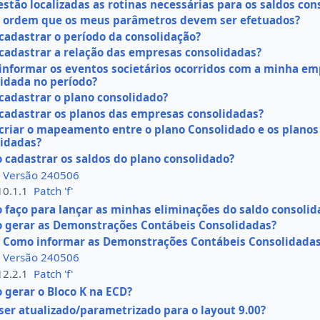
stão localizadas as rotinas necessárias para os saldos con
a ordem que os meus parâmetros devem ser efetuados?
adastrar o período da consolidação?
adastrar a relação das empresas consolidadas?
informar os eventos societários ocorridos com a minha e
idada no período?
adastrar o plano consolidado?
cadastrar os planos das empresas consolidadas?
criar o mapeamento entre o plano Consolidado e os plano
lidadas?
 cadastrar os saldos do plano consolidado?
Versão 240506
10.1.1
Patch 'f'
 faço para lançar as minhas eliminações do saldo consolid
 gerar as Demonstrações Contábeis Consolidadas?
Como informar as Demonstrações Contábeis Consolidadas
Versão 240506
12.2.1
Patch 'f'
 gerar o Bloco K na ECD?
ser atualizado/parametrizado para o layout 9.00?