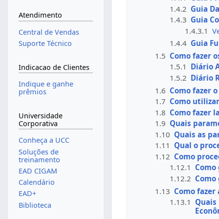
1.4.2
Guia D
Atendimento
1.4.3
Guia C
1.4.3.1
V
Central de Vendas
1.4.4
Guia Fu
Suporte Técnico
1.5
Como fazer os
1.5.1
Diário 
Indicacao de Clientes
1.5.2
Diário
Indique e ganhe
1.6
Como fazer o
prêmios
1.7
Como utiliza
1.8
Como fazer 
Universidade
1.9
Quais parame
Corporativa
1.10
Quais as pa
Conheça a UCC
1.11
Qual o proc
Soluções de
1.12
Como proced
treinamento
1.12.1
Como g
EAD CIGAM
1.12.2
Como g
Calendário
1.13
Como fazer 
EAD+
1.13.1
Quais 
Biblioteca
Econô