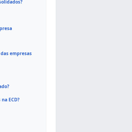
solidados?
mpresa
s das empresas
ado?
 na ECD?