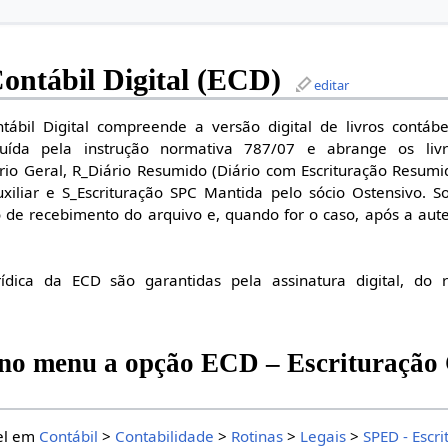
ontábil Digital (ECD)
editar
ábil Digital compreende a versão digital de livros contábei
tituída pela instrução normativa 787/07 e abrange os livro
rio Geral, R_Diário Resumido (Diário com Escrituração Resum
Auxiliar e S_Escrituração SPC Mantida pelo sócio Ostensivo.
 de recebimento do arquivo e, quando for o caso, após a aut
rídica da ECD são garantidas pela assinatura digital, do 
 no menu a opção ECD – Escrituração 
vel em
Contábil
>
Contabilidade
>
Rotinas
>
Legais
>
SPED - Escr