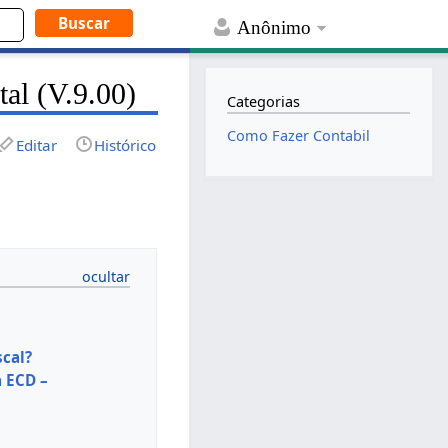
Anônimo
al (V.9.00)
Categorias
Como Fazer Contabil
Editar
Histórico
scal?
a ECD –