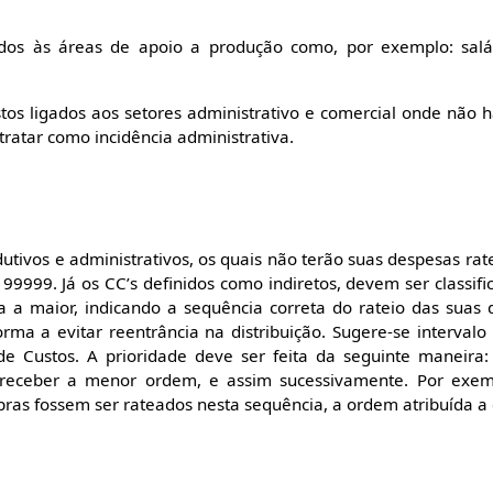
dos às áreas de apoio a produção como, por exemplo: salá
tos ligados aos setores administrativo e comercial onde não h
 tratar como incidência administrativa.
dutivos e administrativos, os quais não terão suas despesas r
99999. Já os CC’s definidos como indiretos, devem ser classi
a a maior, indicando a sequência correta do rateio das suas
orma a evitar reentrância na distribuição. Sugere-se intervalo
e Custos. A prioridade deve ser feita da seguinte maneira: 
e receber a menor ordem, e assim sucessivamente. Por exem
ras fossem ser rateados nesta sequência, a ordem atribuída a 