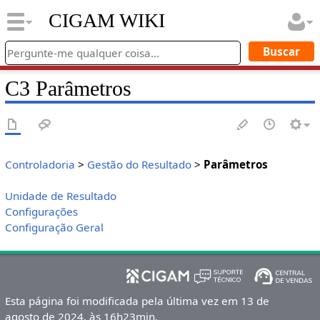
CIGAM WIKI
C3 Parâmetros
Controladoria
>
Gestão do Resultado
>
Parâmetros
Unidade de Resultado
Configurações
Configuração Geral
Esta página foi modificada pela última vez em 13 de
agosto de 2024, às 16h23min.