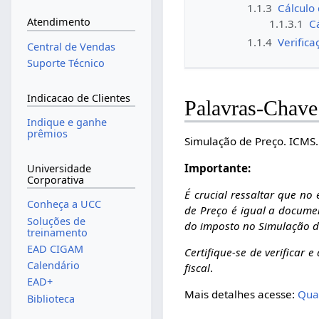
1.1.3
Cálculo
Atendimento
1.1.3.1
C
1.1.4
Verific
Central de Vendas
Suporte Técnico
Indicacao de Clientes
Palavras-Chave
Indique e ganhe
prêmios
Simulação de Preço. ICMS.
Importante:
Universidade
Corporativa
É crucial ressaltar que n
Conheça a UCC
de Preço é igual a documen
Soluções de
do imposto no Simulação d
treinamento
EAD CIGAM
Certifique-se de verificar
Calendário
fiscal
.
EAD+
Mais detalhes acesse:
Qua
Biblioteca