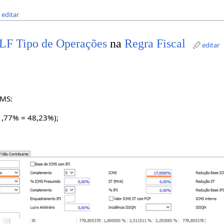
editar
LF Tipo de Operações
na
Regra Fiscal
editar
CMS:
1,77% = 48,23%);