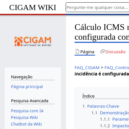
CIGAM WIKI
Cálculo ICMS n
configurada co
Página
Discussão
FAQ_CIGAM
>
FAQ_Contro
incidência é configurad
Navegação
Página principal
Índice
Pesquisa Avancada
1
Palavras-Chave
Pesquisa com IA
1.1
Demonstraçã
Pesquisa Wiki
1.1.1
Paramet
Chatbot da Wiki
1.1.2
Impacto