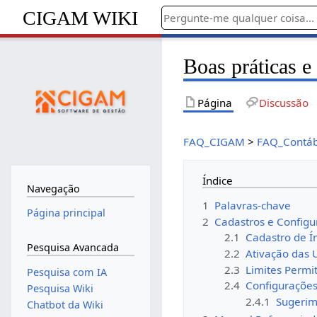
CIGAM WIKI
Boas práticas e
Página
Discussão
FAQ_CIGAM
>
FAQ_Contáb
Índice
Navegação
1
Palavras-chave
Página principal
2
Cadastros e Configu
2.1
Cadastro de Í
Pesquisa Avancada
2.2
Ativação das 
2.3
Limites Permi
Pesquisa com IA
2.4
Configurações
Pesquisa Wiki
2.4.1
Sugerim
Chatbot da Wiki