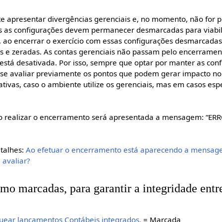
e apresentar divergências gerenciais e, no momento, não for po
as as configurações devem permanecer desmarcadas para viabil
, ao encerrar o exercício com essas configurações desmarcadas
s e zeradas. As contas gerenciais não passam pelo encerramen
está desativada. Por isso, sempre que optar por manter as con
e avaliar previamente os pontos que podem gerar impacto no
ivas, caso o ambiente utilize os gerenciais, mas em casos esp
ao realizar o encerramento será apresentada a mensagem: “ERR
talhes:
Ao efetuar o encerramento está aparecendo a mensag
 avaliar?
mo marcadas, para garantir a integridade ent
quear lançamentos Contábeis integrados.
= Marcada