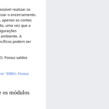
ssível realizar os
izar o encerramento.
, apenas as contas
to, uma vez que a
figurações
 ambiente. A
ecíficos podem ser
O: Possui saldos
em "ERRO: Possui
re os módulos