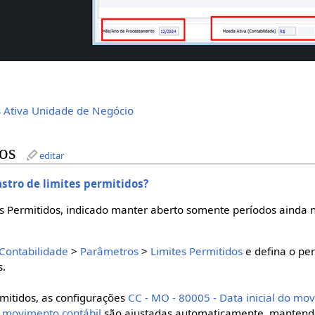
os Ativa Unidade de Negócio
os
editar
astro de limites permitidos?
es Permitidos, indicado manter aberto somente períodos ainda 
Contabilidade
>
Parâmetros
>
Limites Permitidos
e defina o per
s.
rmitidos, as configurações
CC - MO - 80005 - Data inicial do mo
o movimento contábil
são ajustadas automaticamente, mantendo