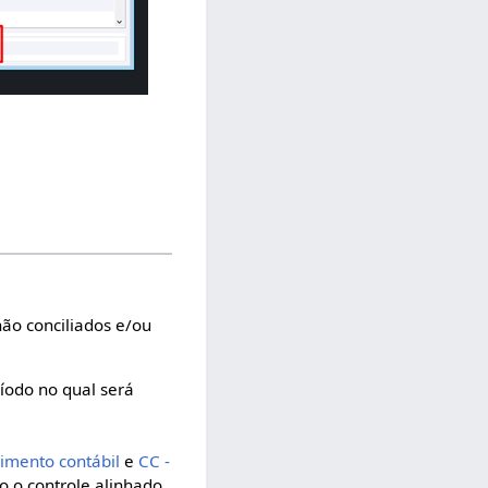
não conciliados e/ou
íodo no qual será
vimento contábil
e
CC -
 o controle alinhado