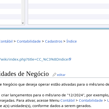
Contábil
>
Contabilidade
>
Cadastros
>
Índice
/wiki/index.php?title=CC_%C3%8Dndice
idades de Negócio
editar
de Negócio que deseja operar estão ativadas para o mês/ano d
 criar lançamentos para o mês/ano de "12/2024", por exemplo, 
sejadas. Para ativar, acesse Menu
Contábil
>
Contabilidade
>
U
ve a(s) unidades(s), conforme dados a serem gerados.