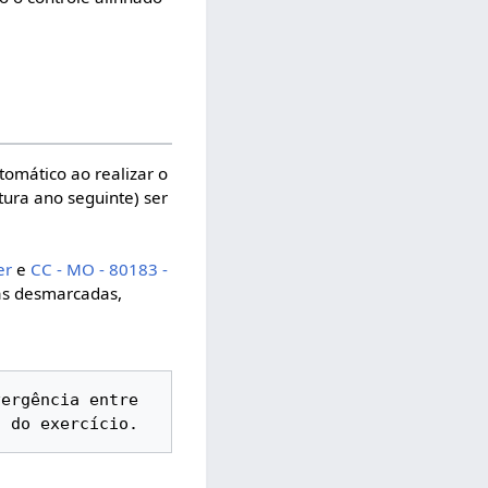
tomático ao realizar o
tura ano seguinte) ser
er
e
CC - MO - 80183 -
as desmarcadas,
ergência entre 