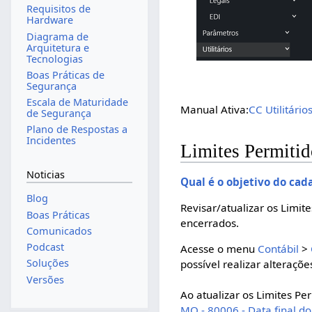
Requisitos de
Hardware
Diagrama de
Arquitetura e
Tecnologias
Boas Práticas de
Segurança
Escala de Maturidade
Manual Ativa:
CC Utilitári
de Segurança
Plano de Respostas a
Incidentes
Limites Permitid
Noticias
Qual é o objetivo do cad
Blog
Revisar/atualizar os Limit
Boas Práticas
encerrados.
Comunicados
Podcast
Acesse o menu
Contábil
>
Soluções
possível realizar alteraçõe
Versões
Ao atualizar os Limites Pe
MO - 80006 - Data final d