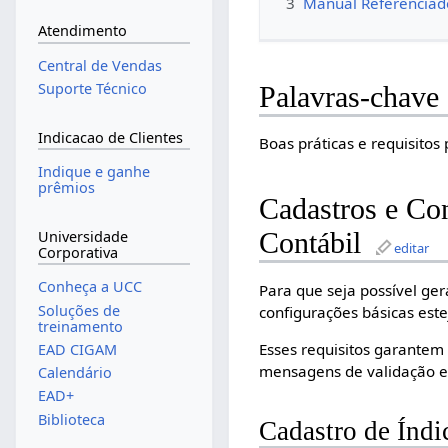
3
Manual Referenciad
Atendimento
Central de Vendas
Suporte Técnico
Palavras-chave
Indicacao de Clientes
Boas práticas e requisitos
Indique e ganhe
prêmios
Cadastros e Co
Contábil
Universidade
editar
Corporativa
Conheça a UCC
Para que seja possível ge
Soluções de
configurações básicas est
treinamento
Esses requisitos garantem
EAD CIGAM
mensagens de validação e 
Calendário
EAD+
Biblioteca
Cadastro de Índi