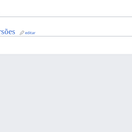
r
rsões
editar