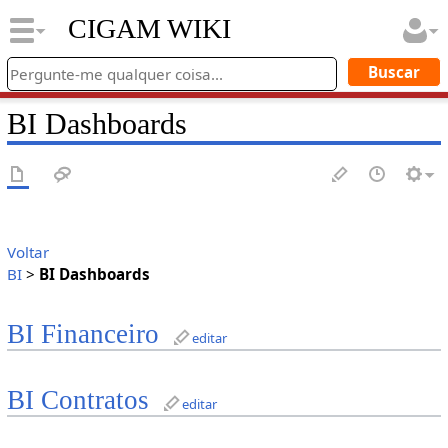
CIGAM WIKI
BI Dashboards
Voltar
BI
>
BI Dashboards
BI Financeiro
editar
BI Contratos
editar