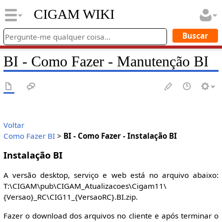
CIGAM WIKI
BI - Como Fazer - Manutenção BI
Voltar
Como Fazer BI
>
BI - Como Fazer - Instalação BI
Instalação BI
A versão desktop, serviço e web está no arquivo abaixo:
T:\CIGAM\pub\CIGAM_Atualizacoes\Cigam11\
{Versao}_RC\CIG11_{VersaoRC}.BI.zip.
Fazer o download dos arquivos no cliente e após terminar o