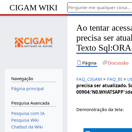
CIGAM WIKI
Ao tentar aces
precisa ser atua
Texto Sql:ORA-
Página
Discussão
Navegação
FAQ_CIGAM
>
FAQ_BI
>
Ut
precisa ser atualizado. 
Página principal
00904:'N0.WHATSAPP':iden
Pesquisa Avancada
Demonstração da tela:
Pesquisa com IA
Pesquisa Wiki
Chatbot da Wiki