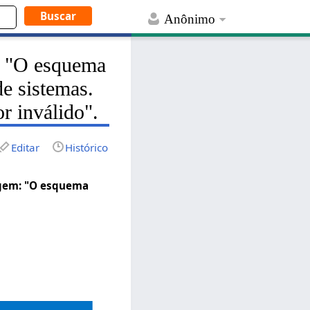
Anônimo
m: "O esquema
de sistemas.
 inválido".
Editar
Histórico
agem: "O esquema