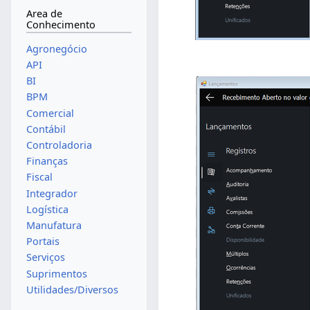
Area de
Conhecimento
Agronegócio
API
BI
BPM
Comercial
Contábil
Controladoria
Finanças
Fiscal
Integrador
Logística
Manufatura
Portais
Serviços
Suprimentos
Utilidades/Diversos