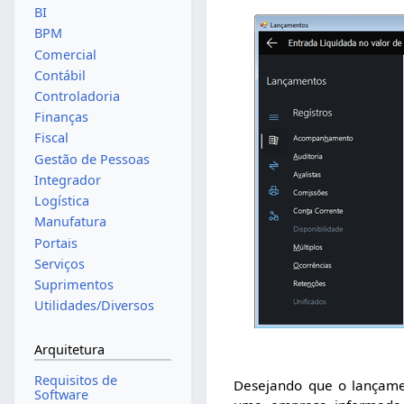
BI
BPM
Comercial
Contábil
Controladoria
Finanças
Fiscal
Gestão de Pessoas
Integrador
Logística
Manufatura
Portais
Serviços
Suprimentos
Utilidades/Diversos
Arquitetura
Requisitos de
Desejando que o lançame
Software