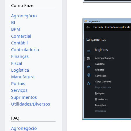
Como Fazer
Agronegócio
BI
BPM
Comercial
Contábil
Controladoria
Finanças
Fiscal
Logística
Manufatura
Portais
Serviços
Suprimentos
Utilidades/Diversos
FAQ
Agronegócio