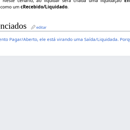
Neste cenário, ao liquidar será criada uma liquidação
En
rá como um
cRecebido/Liquidado
.
nciados
editar
nto Pagar/Aberto, ele está virando uma Saída/Liquidada. Porq