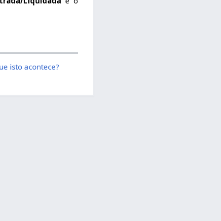
trada/Liquidada
e o
ue isto acontece?