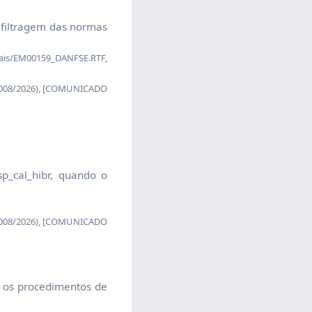
 filtragem das normas
nais/EM00159_DANFSE.RTF,
 008/2026), [COMUNICADO
p_cal_hibr, quando o
 008/2026), [COMUNICADO
r os procedimentos de