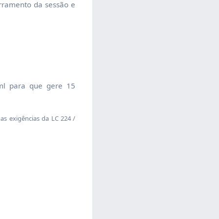
erramento da sessão e
l para que gere 15
 exigências da LC 224 /