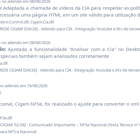
o no adendo em 08/06/2026
:
Adaptada a chamada de vídeos da CIA para respeitar as polít
ecessária uma página HTML em um site válido para utilização 
ro.Control.dll, Cigam.Cia.dll
E CIGAM 024/26] - Adendo para CIA - Integração Youtube e IA's de tercei
o no adendo em 08/06/2026
ão:
Ajustada a funcionalidade “Analisar com a Cia” no Deskt
 especiais também sejam analisados corretamente
a.dll
E CIGAM 024/26] - Adendo para CIA - Integração Youtube e IA's de terceir
 no adendo em 19/06/2026
:
ional, Cigam.NFSe, foi realizado o ajuste para converter o xm
Se.dll
GAM 52/26] - Comunicado Importante – NFSe Nacional (Nota Técnica nº
para NFS-e Nacional