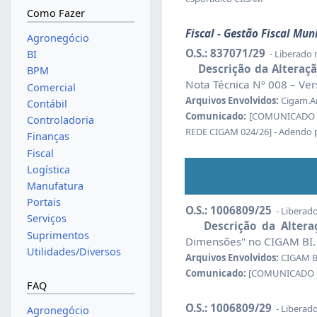
Como Fazer
Fiscal - Gestão Fiscal Mu
Agronegócio
O.S.: 837071/29
- Liberado
BI
Descrição da Alteraçã
BPM
Nota Técnica Nº 008 – Ver
Comercial
Arquivos Envolvidos:
Cigam.A
Contábil
Comunicado:
[COMUNICADO CI
Controladoria
REDE CIGAM 024/26] - Adendo 
Finanças
Fiscal
Logística
Manufatura
Portais
O.S.: 1006809/25
- Liberad
Serviços
Descrição da Altera
Suprimentos
Dimensões" no CIGAM BI.
Utilidades/Diversos
Arquivos Envolvidos:
CIGAM B
Comunicado:
[COMUNICADO RED
FAQ
O.S.: 1006809/29
- Liberad
Agronegócio