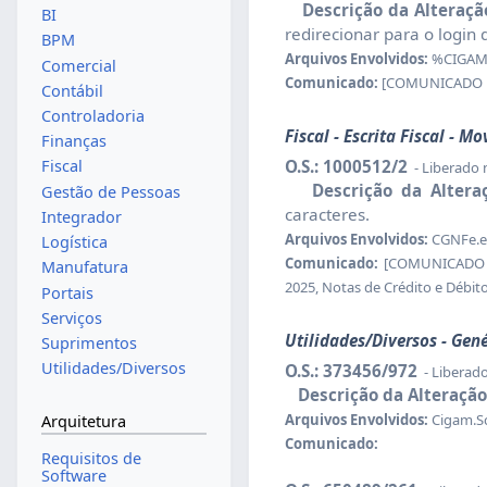
Descrição da Alteraçã
BI
redirecionar para o login
BPM
Arquivos Envolvidos:
%CIGAM_
Comercial
Comunicado:
[COMUNICADO RE
Contábil
Controladoria
Fiscal - Escrita Fiscal - M
Finanças
O.S.: 1000512/2
Fiscal
- Liberado
Descrição da Altera
Gestão de Pessoas
caracteres.
Integrador
Arquivos Envolvidos:
CGNFe.ec
Logística
Comunicado:
[COMUNICADO RE
Manufatura
2025, Notas de Crédito e Débito
Portais
Serviços
Utilidades/Diversos - Gen
Suprimentos
Utilidades/Diversos
O.S.: 373456/972
- Liberad
Descrição da Alteração
Arquivos Envolvidos:
Cigam.Scr
Arquitetura
Comunicado:
Requisitos de
Software