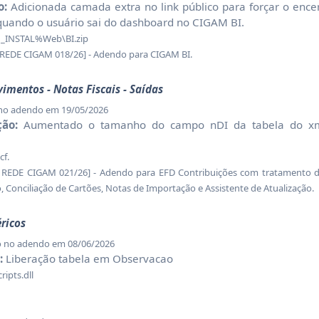
o:
Adicionada camada extra no link público para forçar o enc
 quando o usuário sai do dashboard no CIGAM BI.
INSTAL%Web\BI.zip
DE CIGAM 018/26] - Adendo para CIGAM BI.
ovimentos - Notas Fiscais - Saídas
 no adendo em 19/05/2026
ção:
Aumentado o tamanho do campo nDI da tabela do xm
f.
DE CIGAM 021/26] - Adendo para EFD Contribuições com tratamento das
, Conciliação de Cartões, Notas de Importação e Assistente de Atualização.
éricos
o no adendo em 08/06/2026
:
Liberação tabela em Observacao
ipts.dll