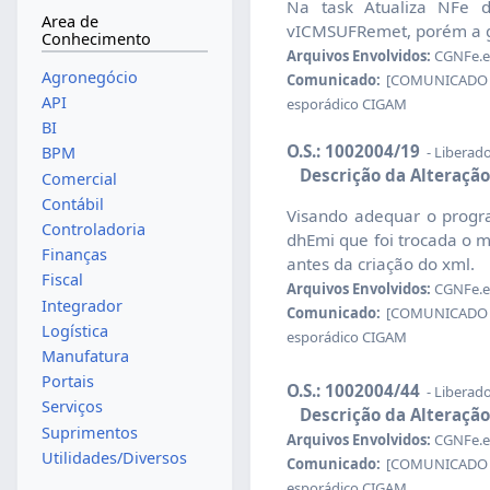
Na task Atualiza NFe d
Area de
vICMSUFRemet, porém a ge
Conhecimento
Arquivos Envolvidos:
CGNFe.e
Agronegócio
Comunicado:
[COMUNICADO RE
API
esporádico CIGAM
BI
O.S.: 1002004/19
- Liberad
BPM
Descrição da Alteração
Comercial
Contábil
Visando adequar o progra
Controladoria
dhEmi que foi trocada o 
Finanças
antes da criação do xml.
Fiscal
Arquivos Envolvidos:
CGNFe.e
Integrador
Comunicado:
[COMUNICADO RE
Logística
esporádico CIGAM
Manufatura
Portais
O.S.: 1002004/44
- Liberad
Serviços
Descrição da Alteração
Suprimentos
Arquivos Envolvidos:
CGNFe.e
Utilidades/Diversos
Comunicado:
[COMUNICADO RE
esporádico CIGAM