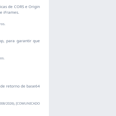
icas de CORS e Origin
de iFrames.
ros.
op, para garantir que
os.
l de retorno de base64
 008/2026), [COMUNICADO