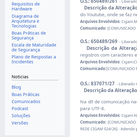
O.S.: 650489/261
- Liberad
Requisitos de
Descrição da Alteração
Hardware
do Youtube, onde se faz n
Diagrama de
Arquitetura e
Arquivos Envolvidos:
Cigam.Met
Tecnologias
Comunicado:
[COMUNICADO RED
Boas Práticas de
Segurança
O.S.: 650489/269
- Liberad
Escala de Maturidade
Descrição da Alteraç
de Segurança
registros com caracteres
Plano de Respostas a
Incidentes
Arquivos Envolvidos:
Cigam.Ci
Comunicado:
[COMUNICADO RED
Noticias
O.S.: 837071/27
- Liberado
Blog
Descrição da Alteração
Boas Práticas
Comunicados
Na dll de comunicação nac
para UTF-8.
Podcast
Arquivos Envolvidos:
Cigam.NF
Soluções
Comunicado:
[COMUNICADO CI
Versões
REDE CIGAM 024/26] - Adendo 