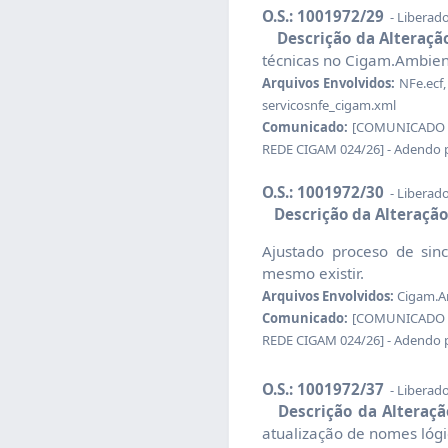
O.S.: 1001972/29
- Liberad
Descrição da Alteraçã
técnicas no Cigam.Ambien
Arquivos Envolvidos:
NFe.ecf,
servicosnfe_cigam.xml
Comunicado:
[COMUNICADO CI
REDE CIGAM 024/26] - Adendo 
O.S.: 1001972/30
- Liberad
Descrição da Alteração
Ajustado proceso de sin
mesmo existir.
Arquivos Envolvidos:
Cigam.Am
Comunicado:
[COMUNICADO CI
REDE CIGAM 024/26] - Adendo 
O.S.: 1001972/37
- Liberad
Descrição da Alteraçã
atualização de nomes lógic