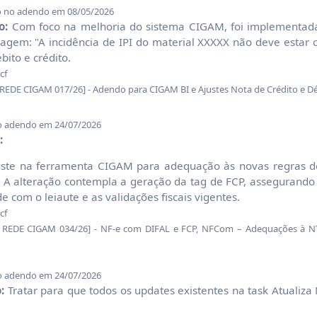
o no adendo em 08/05/2026
o:
Com foco na melhoria do sistema CIGAM, foi implementad
sagem: "A incidência de IPI do material XXXXX não deve estar
bito e crédito.
cf
E CIGAM 017/26] - Adendo para CIGAM BI e Ajustes Nota de Crédito e Dé
o adendo em 24/07/2026
:
ste na ferramenta CIGAM para adequação às novas regras 
. A alteração contempla a geração da tag de FCP, assegurando
 com o leiaute e as validações fiscais vigentes.
cf
DE CIGAM 034/26] - NF-e com DIFAL e FCP, NFCom – Adequações à NT
o adendo em 24/07/2026
:
Tratar para que todos os updates existentes na task Atualiza