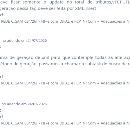
eve ficar somente o update no total de tributos,vFCPUF
ração dessa tag deve ser feita por XMLInsert
cf
DE CIGAM 034/26] - NF-e com DIFAL e FCP, NFCom – Adequações à NT
o no adendo em 24/07/2026
:
ma de geração de xml para que contemple todas as alteraçõe
método de geração, passamos a chamar a subtask de busca de 
cf
DE CIGAM 034/26] - NF-e com DIFAL e FCP, NFCom – Adequações à NT
o no adendo em 24/07/2026
:
.
cf
DE CIGAM 034/26] - NF-e com DIFAL e FCP, NFCom – Adequações à NT