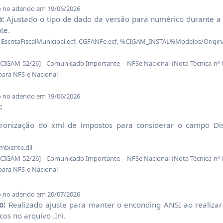
o no adendo em 19/06/2026
o:
Ajustado o tipo de dado da versão para numérico durante a
te.
 EscritaFiscalMunicipal.ecf, CGFANFe.ecf, %CIGAM_INSTAL%Modelos/Origi
GAM 52/26] - Comunicado Importante – NFSe Nacional (Nota Técnica nº
para NFS-e Nacional
o no adendo em 19/06/2026
:
cronização do xml de impostos para considerar o campo Dis
biente.dll
GAM 52/26] - Comunicado Importante – NFSe Nacional (Nota Técnica nº
para NFS-e Nacional
o no adendo em 20/07/2026
o:
Realizado ajuste para manter o enconding ANSI ao realiza
os no arquivo .Ini.