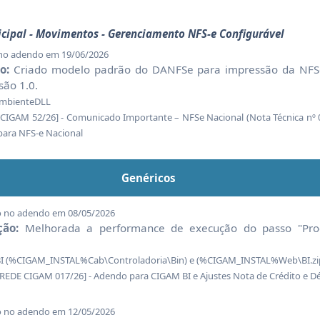
nicipal - Movimentos - Gerenciamento NFS-e Configurável
 no adendo em 19/06/2026
o:
Criado modelo padrão do DANFSe para impressão da NFSe
são 1.0.
mbienteDLL
GAM 52/26] - Comunicado Importante – NFSe Nacional (Nota Técnica nº
para NFS-e Nacional
Genéricos
o no adendo em 08/05/2026
ção:
Melhorada a performance de execução do passo "Pro
I (%CIGAM_INSTAL%Cab\Controladoria\Bin) e (%CIGAM_INSTAL%Web\BI.zi
E CIGAM 017/26] - Adendo para CIGAM BI e Ajustes Nota de Crédito e Dé
o no adendo em 12/05/2026