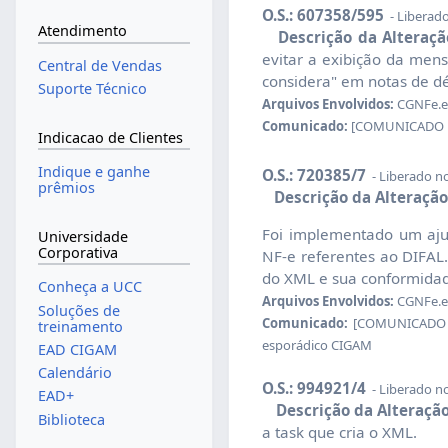
O.S.: 607358/595
- Liberad
Atendimento
Descrição da Alteraçã
evitar a exibição da men
Central de Vendas
considera" em notas de dé
Suporte Técnico
Arquivos Envolvidos:
CGNFe.e
Comunicado:
[COMUNICADO RED
Indicacao de Clientes
Indique e ganhe
O.S.: 720385/7
- Liberado n
prêmios
Descrição da Alteração
Foi implementado um aju
Universidade
Corporativa
NF-e referentes ao DIFAL
do XML e sua conformidade
Conheça a UCC
Arquivos Envolvidos:
CGNFe.e
Soluções de
Comunicado:
[COMUNICADO RE
treinamento
esporádico CIGAM
EAD CIGAM
Calendário
O.S.: 994921/4
- Liberado n
EAD+
Descrição da Alteração
Biblioteca
a task que cria o XML.