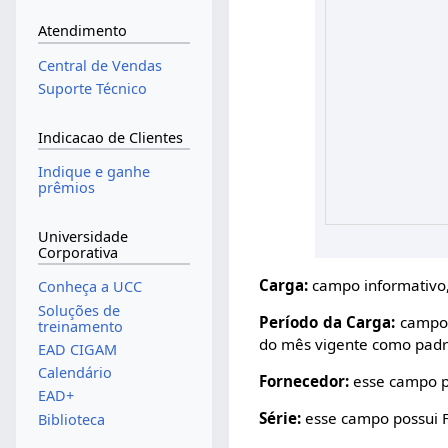
Atendimento
Central de Vendas
Suporte Técnico
Indicacao de Clientes
Indique e ganhe
prêmios
Universidade
Corporativa
Carga:
campo informativo,
Conheça a UCC
Soluções de
Período da Carga:
campo d
treinamento
do mês vigente como padr
EAD CIGAM
Calendário
Fornecedor:
esse campo po
EAD+
Série:
esse campo possui F5
Biblioteca