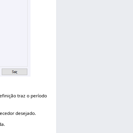
efinição traz o período
necedor desejado.
da.