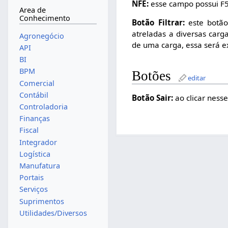
NFE:
esse campo possui F5 
Area de
Conhecimento
Botão Filtrar:
este botão
atreladas a diversas carg
Agronegócio
de uma carga, essa será ex
API
BI
BPM
Botões
editar
Comercial
Contábil
Botão Sair:
ao clicar nesse
Controladoria
Finanças
Fiscal
Integrador
Logística
Manufatura
Portais
Serviços
Suprimentos
Utilidades/Diversos