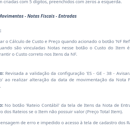
 criadas com 5 dígitos, preenchidos com zeros a esquerda.
ovimentos - Notas Fiscais - Entradas
:
 o Cálculo de Custo e Preço quando acionado o botão 'NF Refe
quando são vinculadas Notas nesse botão o Custo do Item é 
rantir o Custo correto nos Itens da NF.
o:
Revisada a validação da configuração 'ES - GE - 38 - Avisa
o' ao realizar alteração da data de movimentação da Nota F
.
o:
No botão 'Rateio Contábil' da tela de Itens da Nota de Entr
ro dos Rateios se o Item não possuir valor (Preço Total Item).
ensagem de erro e impedido o acesso à tela de cadastro dos Ra