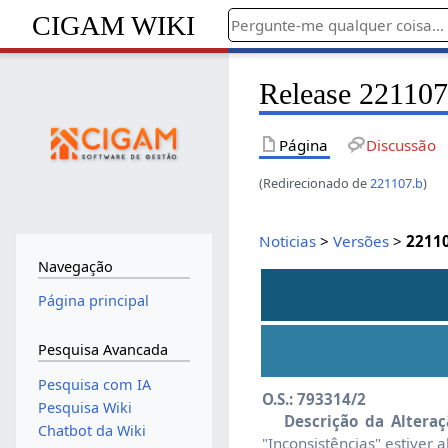
CIGAM WIKI
Release 221107
Página
Discussão
(Redirecionado de
221107.b
)
Noticias
>
Versões
>
2211
Navegação
Página principal
Pesquisa Avancada
Pesquisa com IA
O.S.: 793314/2
Pesquisa Wiki
Descrição da Alteraç
Chatbot da Wiki
"Inconsistências" estiver a