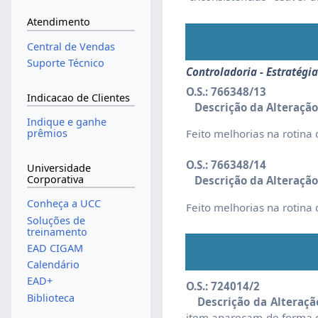
Atendimento
Central de Vendas
Suporte Técnico
Controladoria - Estratégia
O.S.: 766348/13
Indicacao de Clientes
Descrição da Alteração
Indique e ganhe
Feito melhorias na rotina
prêmios
O.S.: 766348/14
Universidade
Corporativa
Descrição da Alteração
Conheça a UCC
Feito melhorias na rotina
Soluções de
treinamento
EAD CIGAM
Calendário
EAD+
O.S.: 724014/2
Biblioteca
Descrição da Alteraçã
item apareçam de forma co