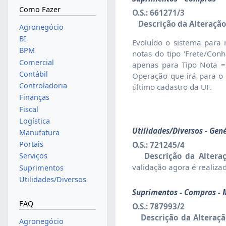
Como Fazer
O.S.: 661271/3
Descrição da Alteração
Agronegócio
BI
Evoluído o sistema para 
BPM
notas do tipo 'Frete/Con
Comercial
apenas para Tipo Nota =
Contábil
Operação que irá para o I
Controladoria
último cadastro da UF.
Finanças
Fiscal
Logística
Utilidades/Diversos - Gen
Manufatura
Portais
O.S.: 721245/4
Descrição da Alteraç
Serviços
validação agora é realiz
Suprimentos
Utilidades/Diversos
Suprimentos - Compras -
FAQ
O.S.: 787993/2
Descrição da Alteraçã
Agronegócio