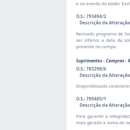
e no evento do botão 'Exclu
O.S.: 793494/2
Descrição da Alteração
Revisado programa de Sol
ser inferior a data da s
presente no campo.
Suprimentos - Compras - R
O.S.: 783298/6
Descrição da Alteração
Disponibilizado conectore
O.S.: 789405/1
Descrição da Alteração
Para garantir a integrid
mais gerado a soma do v