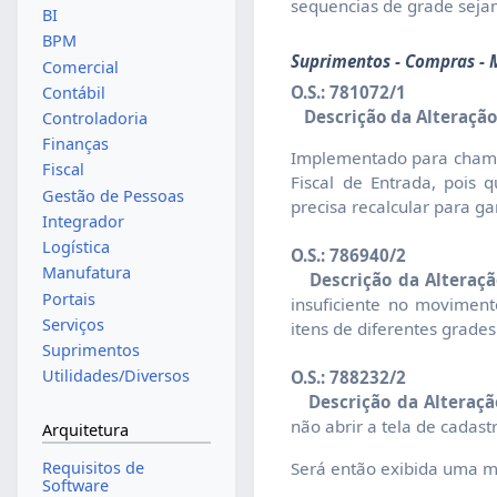
sequencias de grade sejam
BI
BPM
Suprimentos - Compras - M
Comercial
O.S.: 781072/1
Contábil
Descrição da Alteração
Controladoria
Finanças
Implementado para chamar
Fiscal
Fiscal de Entrada, pois 
Gestão de Pessoas
precisa recalcular para ga
Integrador
Logística
O.S.: 786940/2
Manufatura
Descrição da Alteraçã
Portais
insuficiente no moviment
Serviços
itens de diferentes grades
Suprimentos
Utilidades/Diversos
O.S.: 788232/2
Descrição da Alteraçã
não abrir a tela de cadast
Arquitetura
Será então exibida uma m
Requisitos de
Software