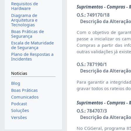
Requisitos de
Suprimentos - Compras -
Hardware
O.S.: 749170/18
Diagrama de
Arquitetura e
Descrição da Alteração
Tecnologias
Boas Práticas de
Com o objetivo de garant
Segurança
passe a inicializar os c
Escala de Maturidade
Compras a partir das in
de Segurança
outras validações já exist
Plano de Respostas a
Incidentes
O.S.: 787190/1
Descrição da Alteração
Noticias
Para garantir a integrid
Blog
gravar todos os rateios d
Boas Práticas
Comunicados
Suprimentos - Compras - 
Podcast
Soluções
O.S.: 784707/3
Descrição da Alteração
Versões
No CGGeral, programa 852 