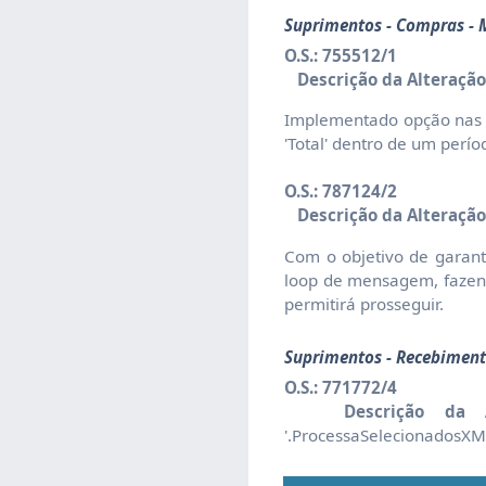
Suprimentos - Compras -
O.S.: 755512/1
Descrição da Alteração
Implementado opção nas co
'Total' dentro de um perío
O.S.: 787124/2
Descrição da Alteração
Com o objetivo de garant
loop de mensagem, fazend
permitirá prosseguir.
Suprimentos - Recebiment
O.S.: 771772/4
Descrição da A
'.ProcessaSelecionadosXML