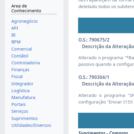
Area de
deletado todos os subiten
Conhecimento
Agronegócio
API
BI
O.S.: 790675/2
BPM
Descrição da Alteração
Comercial
Contábil
Alterado o programa "*Ba
Controladoria
passivo quando a configur
Finanças
Fiscal
O.S.: 790304/1
Integrador
Descrição da Alteração
Logística
Alterado o programa "SP
Manufatura
configuração "Enviar I155
Portais
Serviços
Suprimentos
Utilidades/Diversos
Suprimentos - Compras