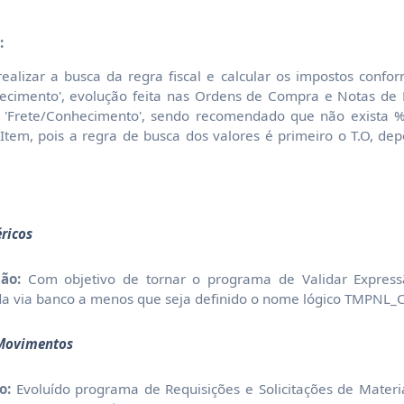
:
realizar a busca da regra fiscal e calcular os impostos conf
hecimento', evolução feita nas Ordens de Compra e Notas de 
 'Frete/Conhecimento', sendo recomendado que não exista 
tem, pois a regra de busca dos valores é primeiro o T.O, depo
éricos
ão:
Com objetivo de tornar o programa de Validar Express
ada via banco a menos que seja definido o nome lógico TMPNL_
 Movimentos
o:
Evoluído programa de Requisições e Solicitações de Materi