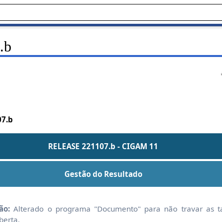
.b
07.b
RELEASE 221107.b - CIGAM 11
Gestão do Resultado
ão:
Alterado o programa "Documento" para não travar as t
berta.